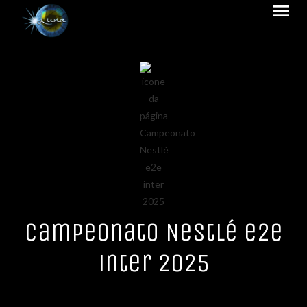
menu
Campeonato Nestlé e2e
inter 2025