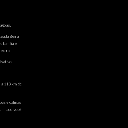
lagoas.
seada Beira
 família e
extra.
ivativo.
 a 113 km de
mpas e calmas
 um lado você