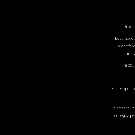
Produç
Localizado
Mar ofere
churr
Na pous
O aeroporto
A nossa vila
protegida pe