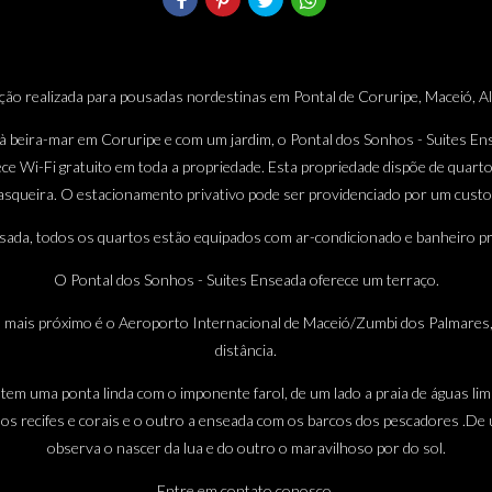
ão realizada para pousadas nordestinas em Pontal de Coruripe, Maceió, A
 à beira-mar em Coruripe e com um jardim, o Pontal dos Sonhos - Suites En
ce Wi-Fi gratuito em toda a propriedade. Esta propriedade dispõe de quartos
asqueira. O estacionamento privativo pode ser providenciado por um custo 
ada, todos os quartos estão equipados com ar-condicionado e banheiro pr
O Pontal dos Sonhos - Suites Enseada oferece um terraço.
 mais próximo é o Aeroporto Internacional de Maceió/Zumbi dos Palmares,
distância.
 tem uma ponta linda com o imponente farol, de um lado a praia de águas li
los recifes e corais e o outro a enseada com os barcos dos pescadores .De
observa o nascer da lua e do outro o maravilhoso por do sol.
Entre em contato conosco.