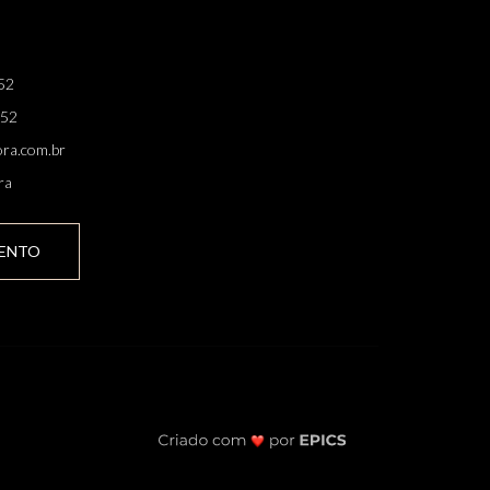
52
852
ra.com.br
ra
ENTO