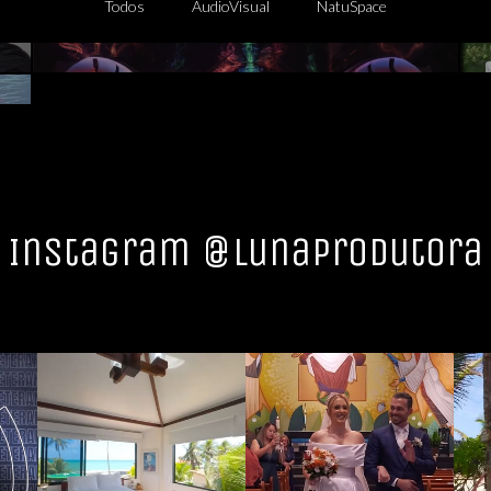
Todos
AudioVisual
NatuSpace
Instagram @lunaprodutora