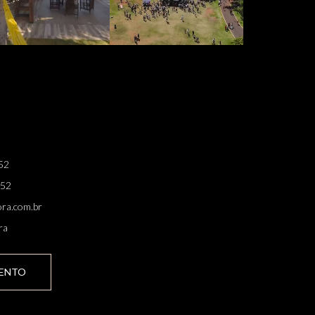
52
852
ra.com.br
ra
ENTO